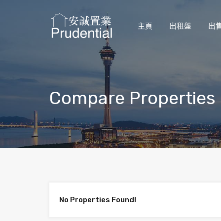
主頁
出租盤
出
Compare Properties
No Properties Found!