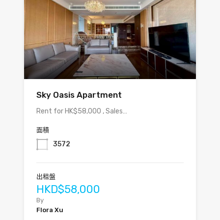
Sky Oasis Apartment
Rent for HK$58,000 , Sales…
面積
3572
出租盤
HKD$58,000
By
Flora Xu