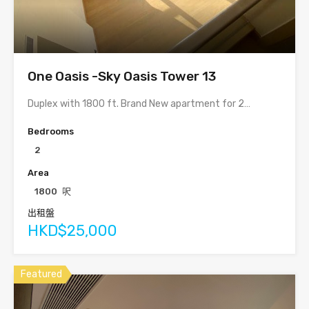
One Oasis -Sky Oasis Tower 13
Duplex with 1800 ft. Brand New apartment for 2…
Bedrooms
2
Area
1800
呎
出租盤
HKD$25,000
Featured