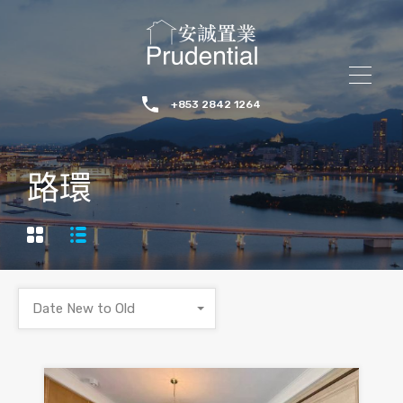
+853 2842 1264
路環
Date New to Old