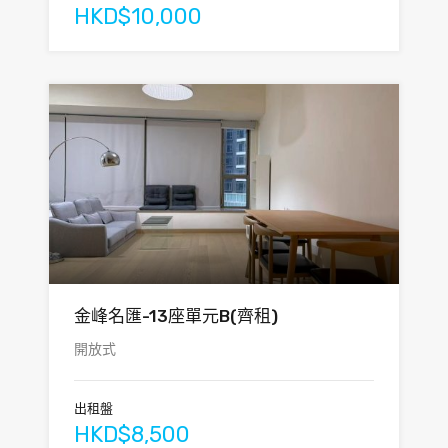
HKD$10,000
金峰名匯-13座單元B(齊租)
開放式
出租盤
HKD$8,500