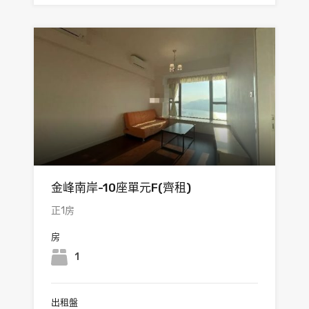
金峰南岸-10座單元F(齊租)
正1房
房
1
出租盤