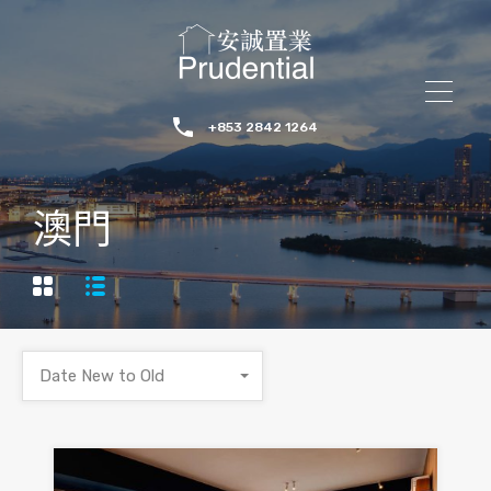
+853 2842 1264
澳門
Date New to Old