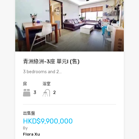
青洲綠洲-3座 單元I (售)
3 bedrooms and 2…
房
浴室
3
2
出售盤
HKD$9,900,000
By
Flora Xu