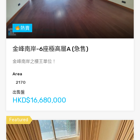
熱賣
金峰南岸-6座極高層A (急售)
金峰南岸之樓王單位！
Area
2170
出售盤
HKD$16,680,000
Featured