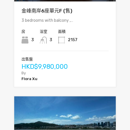
金峰南岸6座單元F (售)
3 bedrooms with balcony ,…
房
浴室
面積
3
3
2157
出售盤
HKD$9,980,000
By
Flora Xu