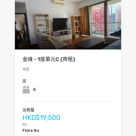
金峰 - 1座單元C (齊租)
4房
房
4
出租盤
HKD$19,500
By
Flora Xu