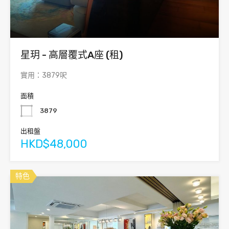
星玥 - 高層覆式A座 (租)
實用：3879呎
面積
3879
出租盤
HKD$48,000
特色