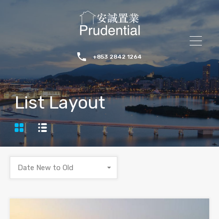
+853 2842 1264
List Layout
Date New to Old