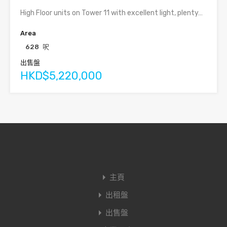
High Floor units on Tower 11 with excellent light, plenty…
Area
628
呎
出售盤
HKD$5,220,000
主頁
出租盤
出售盤