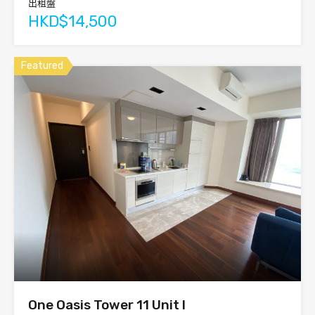
出租盤
HKD$14,500
Featured
One Oasis Tower 11 Unit I