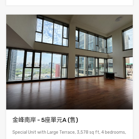
金峰南岸 - 5座單元A (售)
Special Unit with Large Terrace, 3,578 sq ft, 4 bedrooms,
…