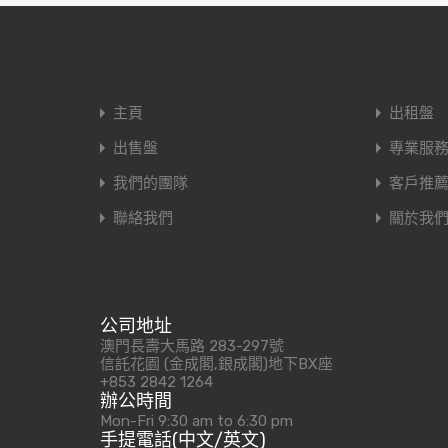
主頁
出租盤
出售盤
專業服
我們的團隊
客戶推
聯絡我們
關於我
公司地址
澳門長壽大馬路 283-297號
信託花園 (金成閣,銀成閣)地下BX座
+853 2842 1264
辦公時間
Mon-Fri 9:30 am to 6:30 pm
手提電話(中文/英文)