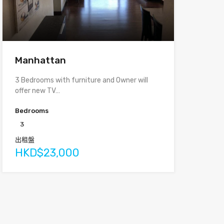
Manhattan
3 Bedrooms with furniture and Owner will
offer new TV…
Bedrooms
3
出租盤
HKD$23,000