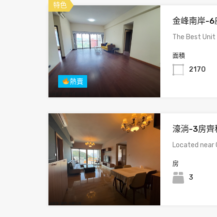
特色
金峰南岸-6
The Best Unit
面積
2170
熱賣
濠淌-3房齊
Located near 
房
3