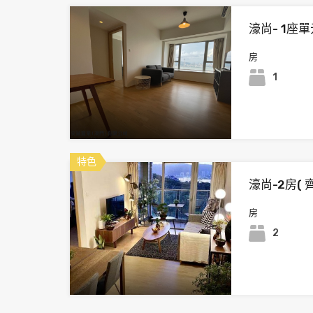
濠尚- 1座單元
房
1
特色
濠尚-2房( 
房
2