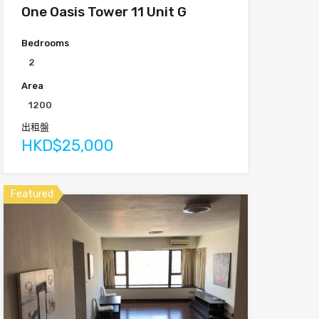
One Oasis Tower 11 Unit G
Bedrooms
2
Area
1200
出租盤
HKD$25,000
Featured