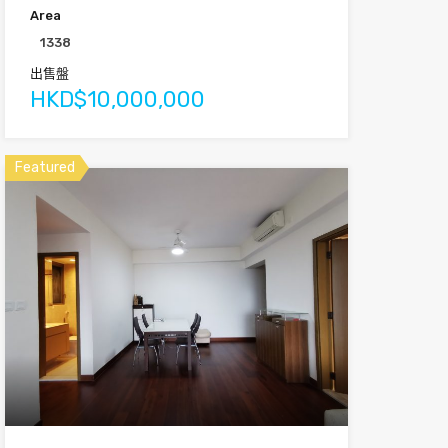
Area
1338
出售盤
HKD$10,000,000
Featured