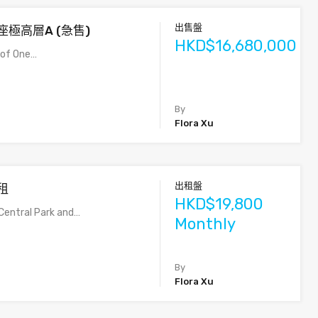
出售盤
座極高層A (急售)
HKD$16,680,000
 of One…
By
Flora Xu
出租盤
租
HKD$19,800
Central Park and…
Monthly
By
Flora Xu