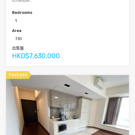
schedule…
Bedrooms
1
Area
731
出售盤
HKD$7,630,000
Featured