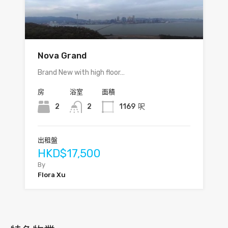
Nova Grand
Brand New with high floor…
房
浴室
面積
2
2
1169
呎
出租盤
HKD$17,500
By
Flora Xu