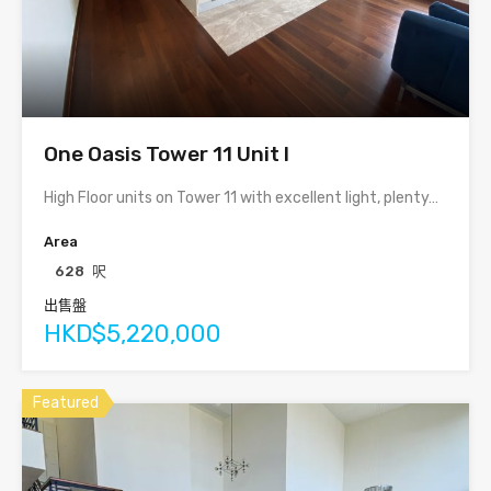
One Oasis Tower 11 Unit I
High Floor units on Tower 11 with excellent light, plenty…
Area
628
呎
出售盤
HKD$5,220,000
Featured