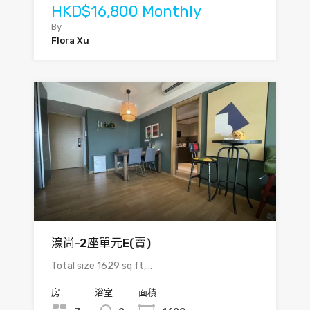
HKD$16,800 Monthly
By
Flora Xu
濠尚-2座單元E(賣)
Total size 1629 sq ft,…
房
浴室
面積