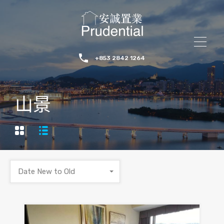
+853 2842 1264
山景
Date New to Old