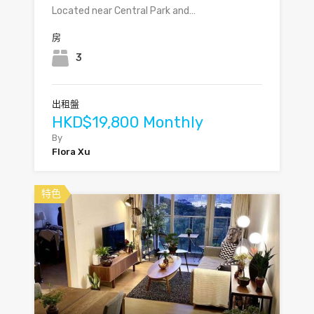
Located near Central Park and…
房
3
出租盤
HKD$19,800 Monthly
By
Flora Xu
特色