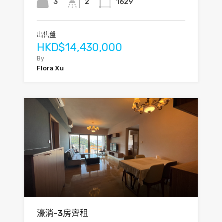
3
2
1629
出售盤
HKD$14,430,000
By
Flora Xu
濠淌-3房齊租