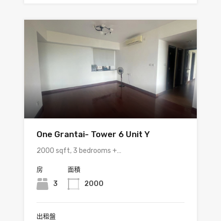
One Grantai- Tower 6 Unit Y
2000 sqft, 3 bedrooms +…
房
面積
3
2000
出租盤