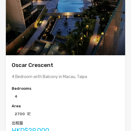
Oscar Crescent
4 Bedroom with Balcony in Macau, Taipa
Bedrooms
4
Area
2700
呎
出租盤
HKD$29,000