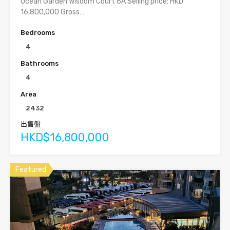
Ocean Garden Wisdom Court 6A Selling price: HKD
16,800,000 Gross…
Bedrooms
4
Bathrooms
4
Area
2432
出售盤
HKD$16,800,000
Featured