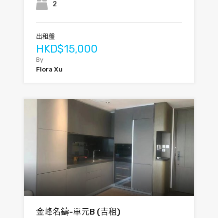
2
出租盤
HKD$15,000
By
Flora Xu
金峰名鑄-單元B (吉租)