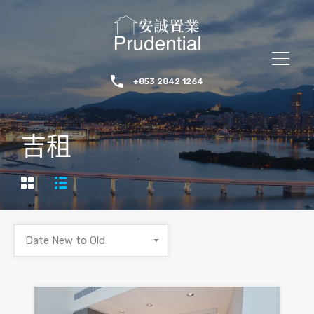
+853 2842 1264
吉租
Date New to Old