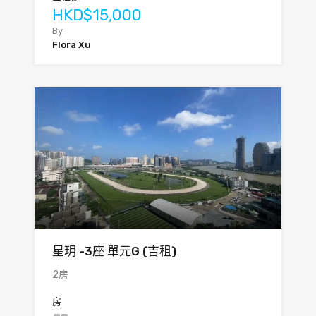
HKD$15,000
By
Flora Xu
星玥 -3座 單元G (吉租)
2房
房