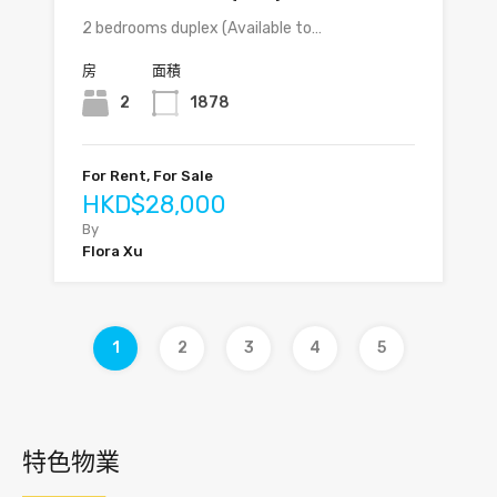
2 bedrooms duplex (Available to…
房
面積
2
1878
For Rent, For Sale
HKD$28,000
By
Flora Xu
1
2
3
4
5
特色物業