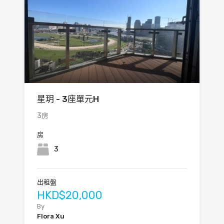
星玥 - 3座單元H
3房
房
3
出租盤
HKD$20,000
By
Flora Xu