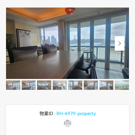
物業ID :
RH-6979-property