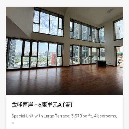
金峰南岸 - 5座單元A (售)
Special Unit with Large Terrace, 3,578 sq ft, 4 bedrooms,
…