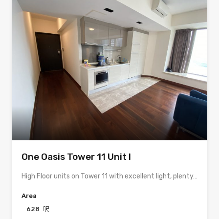
One Oasis Tower 11 Unit I
High Floor units on Tower 11 with excellent light, plenty…
Area
628
呎