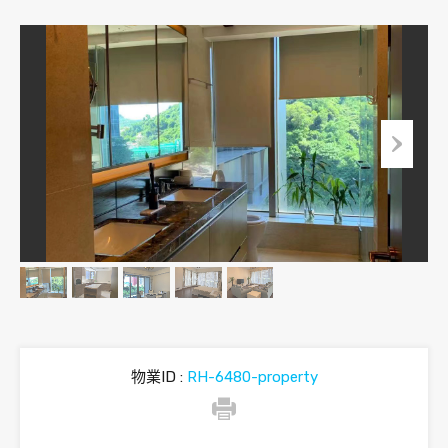
物業ID :
RH-6480-property