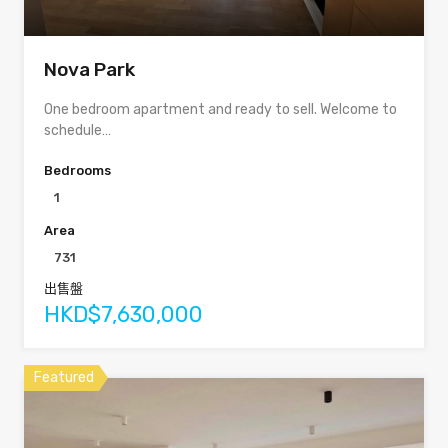
Nova Park
One bedroom apartment and ready to sell. Welcome to
schedule…
Bedrooms
1
Area
731
出售盤
HKD$7,630,000
Featured