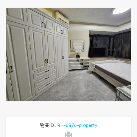
物業ID :
RH-6876-property