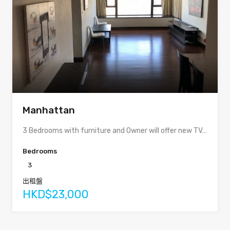
Manhattan
3 Bedrooms with furniture and Owner will offer new TV…
Bedrooms
3
出租盤
HKD$23,000