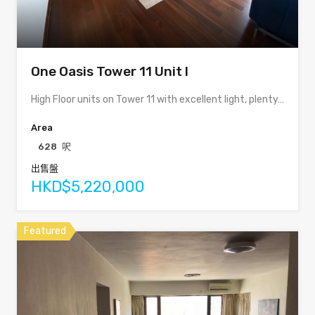
One Oasis Tower 11 Unit I
High Floor units on Tower 11 with excellent light, plenty…
Area
628
呎
出售盤
HKD$5,220,000
Featured