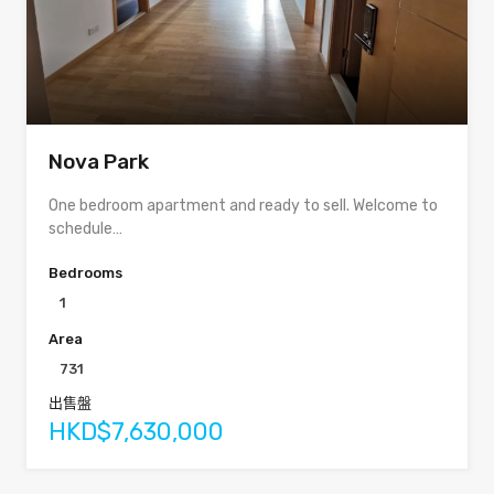
Nova Park
One bedroom apartment and ready to sell. Welcome to
schedule…
Bedrooms
1
Area
731
出售盤
HKD$7,630,000