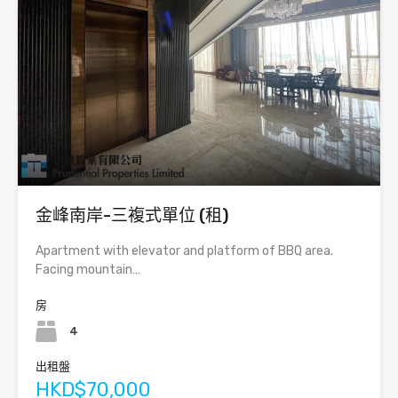
金峰南岸-三複式單位 (租)
Apartment with elevator and platform of BBQ area.
Facing mountain…
房
4
出租盤
HKD$70,000