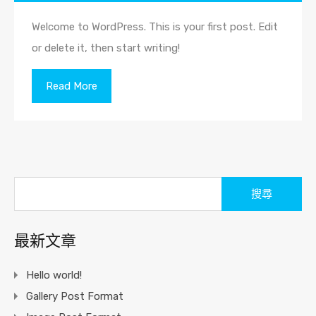
Welcome to WordPress. This is your first post. Edit
or delete it, then start writing!
Read More
搜
尋
關
於：
最新文章
Hello world!
Gallery Post Format