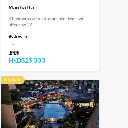
Manhattan
3 Bedrooms with furniture and Owner will
offer new TV…
Bedrooms
3
出租盤
HKD$23,000
Featured