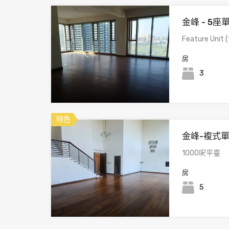
金峰 - 5座
Feature Unit (1
房
3
特色
金峰-複式
1000呎平臺
房
5