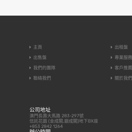
主頁
出租盤
出售盤
專業服
我們的團隊
客戶推
聯絡我們
關於我
公司地址
澳門長壽大馬路 283-297號
信託花園 (金成閣,銀成閣)地下BX座
+853 2842 1264