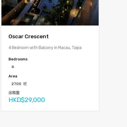
Oscar Crescent
4 Bedroom with Balcony in Macau, Taipa
Bedrooms
4
Area
2700
呎
出租盤
HKD$29,000