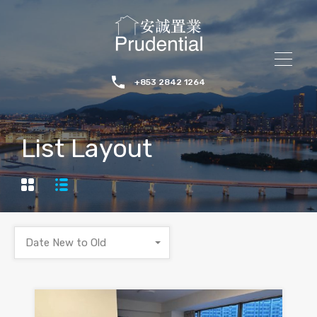
+853 2842 1264
List Layout
Date New to Old