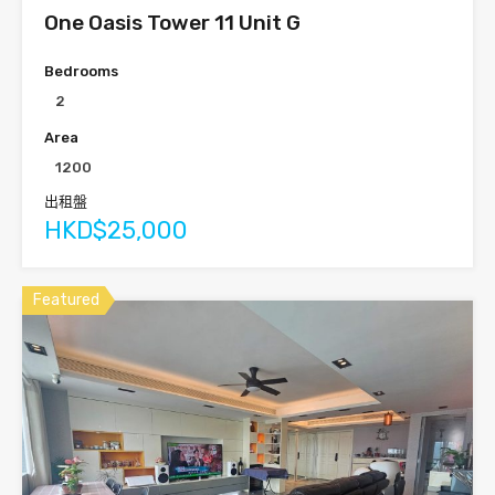
One Oasis Tower 11 Unit G
Bedrooms
2
Area
1200
出租盤
HKD$25,000
Featured