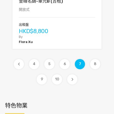
金峰名鑄-單元B (吉租)
開放式
出租盤
HKD$8,800
By
Flora Xu
4
5
6
7
8
9
10
特色物業