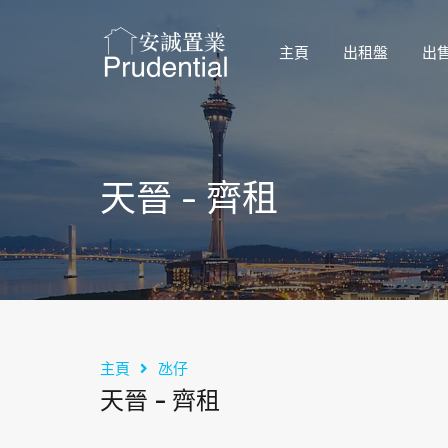
主頁
出租盤
出
天晉 - 齊租
主頁
氹仔
天晉 - 齊租