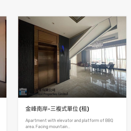
金峰南岸-三複式單位 (租)
Apartment with elevator and platform of BBQ
area. Facing mountain…