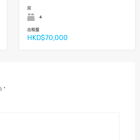
房
4
出租盤
HKD$70,000
為
*