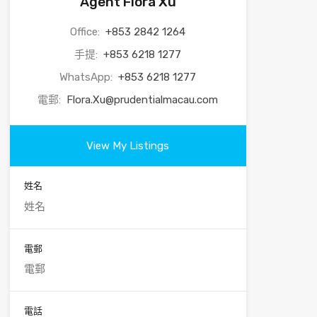
Agent Flora Xu
Office:
+853 2842 1264
手提:
+853 6218 1277
WhatsApp:
+853 6218 1277
電郵:
Flora.Xu@prudentialmacau.com
View My Listings
姓名
電郵
電話