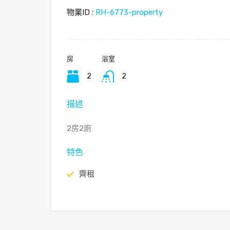
物業ID :
RH-6773-property
房
浴室
2
2
描述
2房2廁
特色
齊租