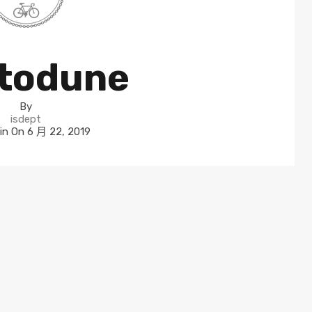
todune
By
isdept
in On
6 月 22, 2019