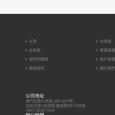
主頁
出租盤
出售盤
專業服
我們的團隊
客戶推
聯絡我們
關於我
公司地址
澳門長壽大馬路 283-297號
信託花園 (金成閣,銀成閣)地下BX座
+853 2842 1264