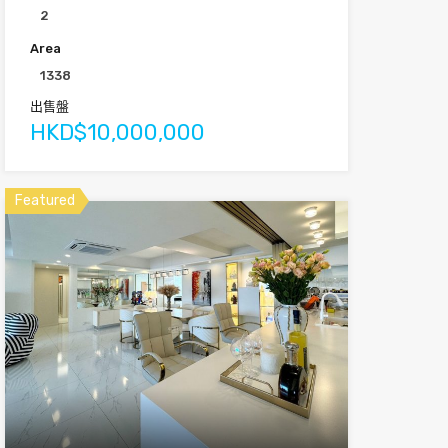
2
Area
1338
出售盤
HKD$10,000,000
Featured