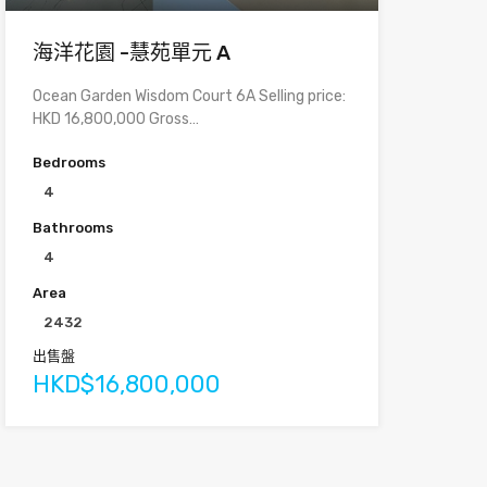
海洋花園 -慧苑單元 A
Ocean Garden Wisdom Court 6A Selling price:
HKD 16,800,000 Gross…
Bedrooms
4
Bathrooms
4
Area
2432
出售盤
HKD$16,800,000