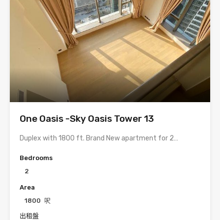
One Oasis -Sky Oasis Tower 13
Duplex with 1800 ft. Brand New apartment for 2…
Bedrooms
2
Area
1800
呎
出租盤