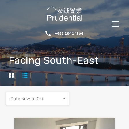
+853 2842 1264
Facing South-East
Date New to Old