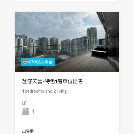
400呎大平台
氹仔天晉-特色1房單位出售
1 bedrooms and 2 living…
房
1
出售盤