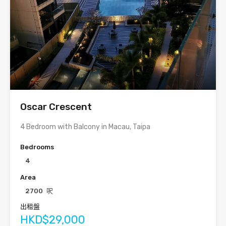
Oscar Crescent
4 Bedroom with Balcony in Macau, Taipa
Bedrooms
4
Area
2700
呎
出租盤
HKD$29,000