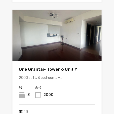
One Grantai- Tower 6 Unit Y
2000 sqft, 3 bedrooms +…
房
面積
3
2000
出租盤