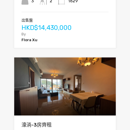
3
2
1629
出售盤
HKD$14,430,000
By
Flora Xu
濠淌-3房齊租