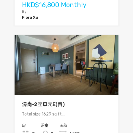
HKD$16,800 Monthly
By
Flora Xu
濠尚-2座單元E(賣)
Total size 1629 sq ft,…
房
浴室
面積