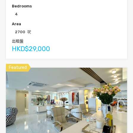
Bedrooms
4
Area
2700
呎
出租盤
HKD$29,000
Featured