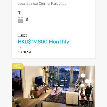
Located near Central Park and…
房
3
出租盤
HKD$19,800 Monthly
By
Flora Xu
特色