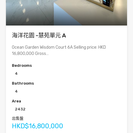
海洋花園 -慧苑單元 A
Ocean Garden Wisdom Court 6A Selling price: HKD
16,800,000 Gross…
Bedrooms
4
Bathrooms
4
Area
2432
出售盤
HKD$16,800,000