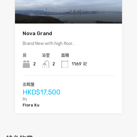
Nova Grand
Brand New with high floor…
房
浴室
面積
2
2
1169
呎
出租盤
HKD$17,500
By
Flora Xu