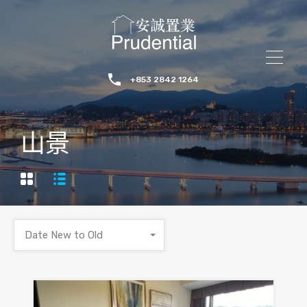
+853 2842 1264
山景
Date New to Old