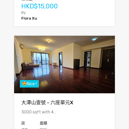
HKD$15,000
By
Flora Xu
Nice !
大潭山壹號 - 六座單元X
3000 sqft with 4…
房
面積