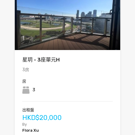
星玥 - 3座單元H
3房
房
3
出租盤
HKD$20,000
By
Flora Xu