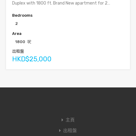
Duplex with 1800 ft. Brand New apartment for 2…
Bedrooms
2
Area
1800
呎
出租盤
HKD$25,000
主頁
出租盤