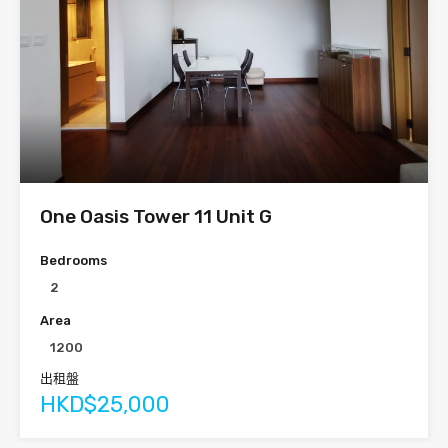
One Oasis Tower 11 Unit G
Bedrooms
2
Area
1200
出租盤
HKD$25,000