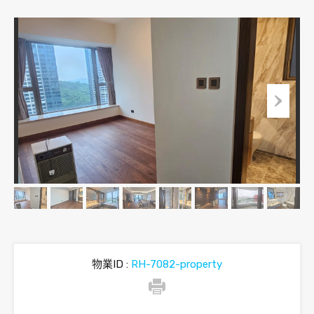
物業ID :
RH-7082-property