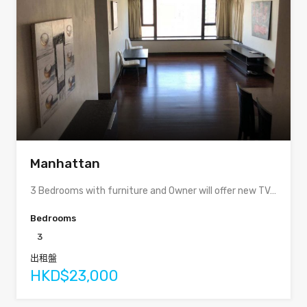
Manhattan
3 Bedrooms with furniture and Owner will offer new TV…
Bedrooms
3
出租盤
HKD$23,000