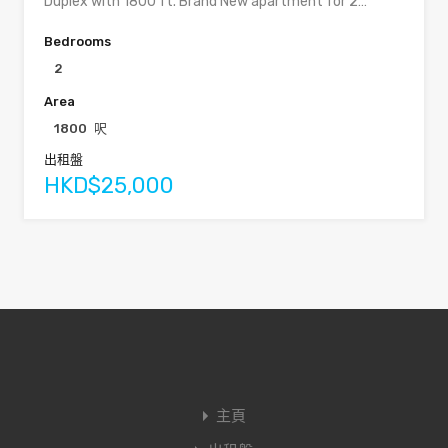
Duplex with 1800 ft. Brand New apartment for 2…
Bedrooms
2
Area
1800
呎
出租盤
HKD$25,000
主頁