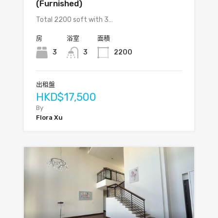
(Furnished)
Total 2200 soft with 3…
房
浴室
面積
3
3
2200
出租盤
HKD$17,500
By
Flora Xu