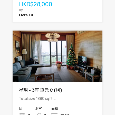
HKD$28,000
By
Flora Xu
星玥 - 3座 單元 C (租)
Total size 1880 sqft ,…
房
浴室
面積