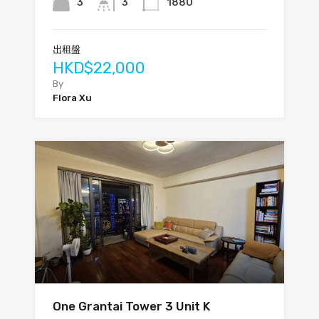
3
3
1880
出租盤
HKD$22,000
By
Flora Xu
One Grantai Tower 3 Unit K