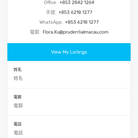
Office:
+853 2842 1264
手提:
+853 6218 1277
WhatsApp:
+853 6218 1277
電郵:
Flora.Xu@prudentialmacau.com
View My Listings
姓名
電郵
電話