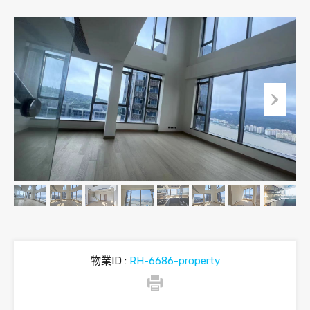
物業ID :
RH-6686-property