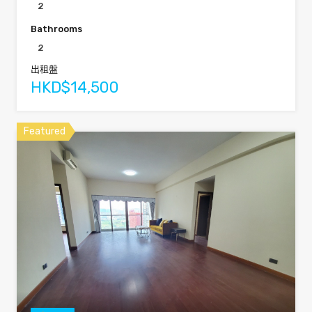
2
Bathrooms
2
出租盤
HKD$14,500
Featured