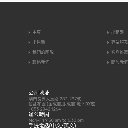
主頁
出租盤
出售盤
專業服
我們的團隊
客戶推
聯絡我們
關於我
公司地址
澳門長壽大馬路 283-297號
信託花園 (金成閣,銀成閣)地下BX座
+853 2842 1264
辦公時間
Mon-Fri 9:30 am to 6:30 pm
手提電話(中文/英文)