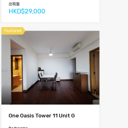
出租盤
HKD$29,000
Featured
One Oasis Tower 11 Unit G