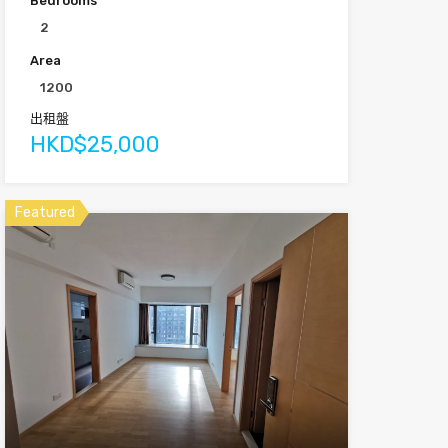
Bedrooms
2
Area
1200
出租盤
HKD$25,000
Featured