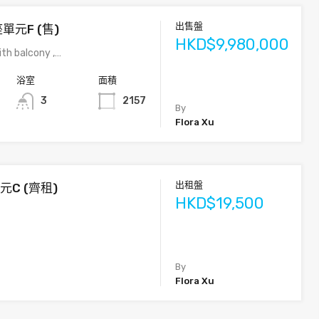
出售盤
單元F (售)
HKD$9,980,000
th balcony ,…
浴室
面積
3
2157
By
Flora Xu
出租盤
單元C (齊租)
HKD$19,500
By
Flora Xu