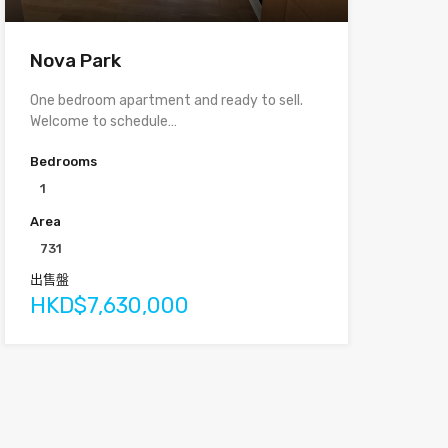
Nova Park
One bedroom apartment and ready to sell.
Welcome to schedule…
Bedrooms
1
Area
731
出售盤
HKD$7,630,000