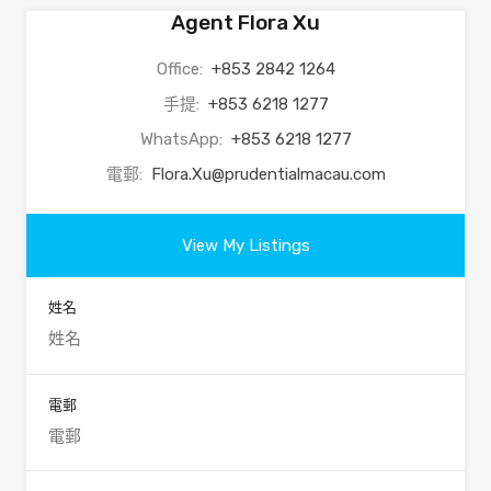
Agent Flora Xu
Office:
+853 2842 1264
手提:
+853 6218 1277
WhatsApp:
+853 6218 1277
電郵:
Flora.Xu@prudentialmacau.com
View My Listings
姓名
電郵