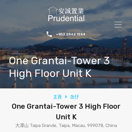
+853 2842 1264
One Grantai-Tower 3
High Floor Unit K
主頁
氹仔
One Grantai-Tower 3 High Floor
Unit K
大潭山 Taipa Grande, Taipa, Macau, 999078, China