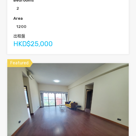
Bedrooms
2
Area
1200
出租盤
HKD$25,000
Featured