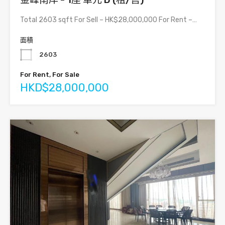
Total 2603 sqft For Sell – HK$28,000,000 For Rent –…
面積
2603
For Rent, For Sale
HKD$28,000,000