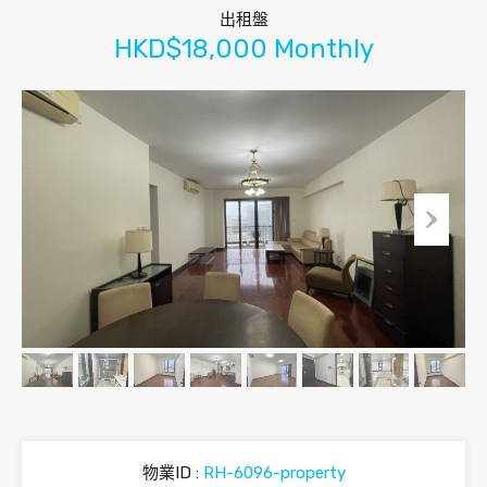
出租盤
HKD$18,000 Monthly
物業ID :
RH-6096-property