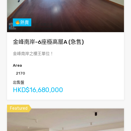
熱賣
金峰南岸-6座極高層A (急售)
金峰南岸之樓王單位！
Area
2170
出售盤
HKD$16,680,000
Featured