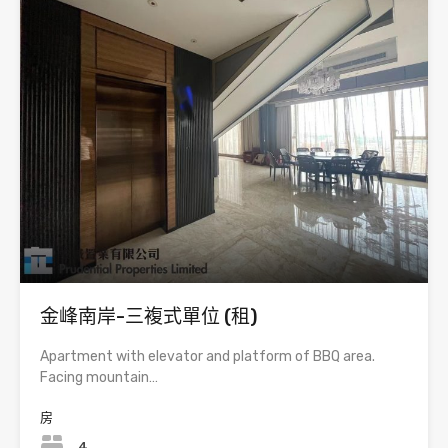
金峰南岸-三複式單位 (租)
Apartment with elevator and platform of BBQ area.
Facing mountain…
房
4