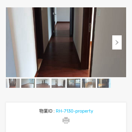
物業ID :
RH-7130-property