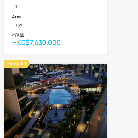
1
Area
731
出售盤
HKD$7,630,000
Featured