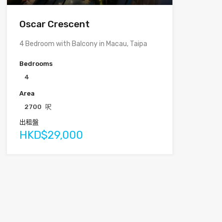
Oscar Crescent
4 Bedroom with Balcony in Macau, Taipa
Bedrooms
4
Area
2700
呎
出租盤
HKD$29,000