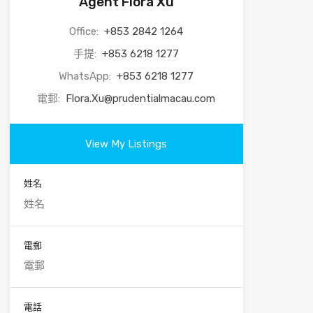
Agent Flora Xu
Office:
+853 2842 1264
手提:
+853 6218 1277
WhatsApp:
+853 6218 1277
電郵:
Flora.Xu@prudentialmacau.com
View My Listings
姓名
電郵
電話