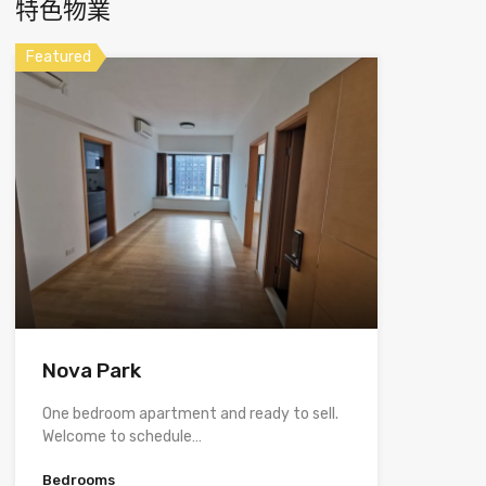
特色物業
Featured
Nova Park
One bedroom apartment and ready to sell.
Welcome to schedule…
Bedrooms