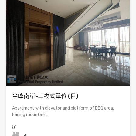
金峰南岸-三複式單位 (租)
Apartment with elevator and platform of BBQ area.
Facing mountain…
房
4