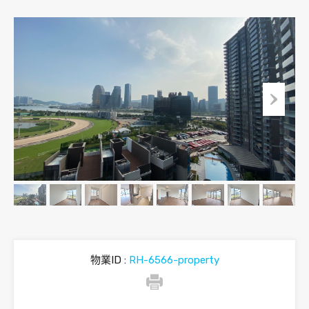
物業ID :
RH-6566-property