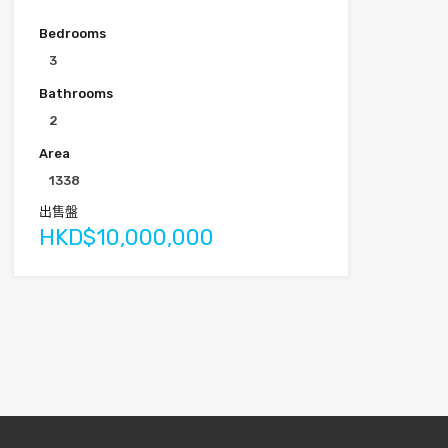
Bedrooms
3
Bathrooms
2
Area
1338
出售盤
HKD$10,000,000