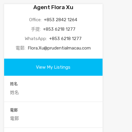
Agent Flora Xu
Office:
+853 2842 1264
手提:
+853 6218 1277
WhatsApp:
+853 6218 1277
電郵:
Flora.Xu@prudentialmacau.com
View My Listings
姓名
電郵