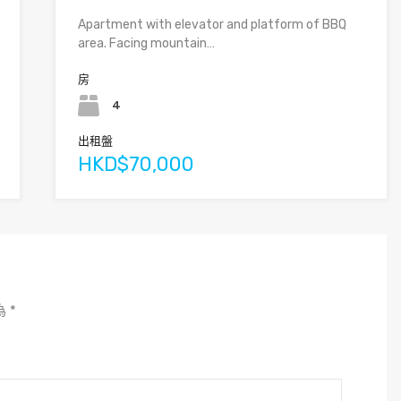
Apartment with elevator and platform of BBQ
area. Facing mountain…
房
4
出租盤
HKD$70,000
為
*