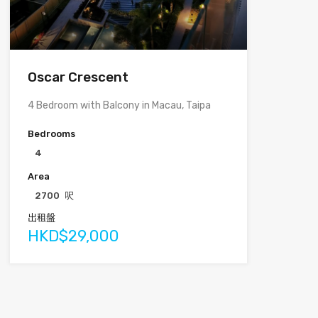
Oscar Crescent
4 Bedroom with Balcony in Macau, Taipa
Bedrooms
4
Area
2700
呎
出租盤
HKD$29,000