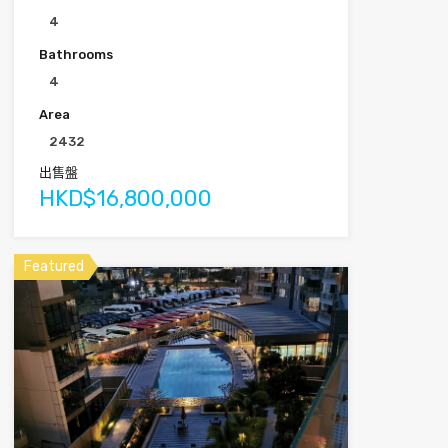
4
Bathrooms
4
Area
2432
出售盤
HKD$16,800,000
Featured