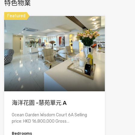
特色物業
Featured
海洋花園 -慧苑單元 A
Ocean Garden Wisdom Court 6A Selling
price: HKD 16,800,000 Gross…
Bedrooms