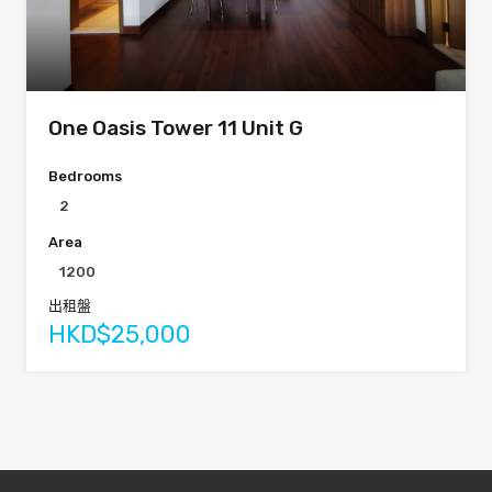
One Oasis Tower 11 Unit G
Bedrooms
2
Area
1200
出租盤
HKD$25,000