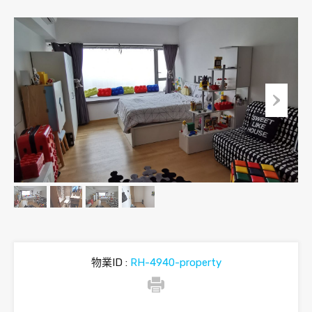
物業ID :
RH-4940-property