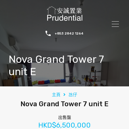
+853 2842 1264
Nova Grand Tower 7
unit E
主頁
氹仔
Nova Grand Tower 7 unit E
出售盤
HKD$6,500,000