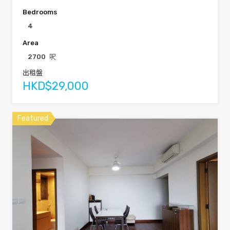
Bedrooms
4
Area
2700
呎
出租盤
HKD$29,000
Featured