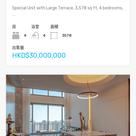
Special Unit with Large Terrace, 3,578 sq ft, 4 bedrooms,
…
房
浴室
面積
4
4
3578
出售盤
HKD$30,000,000