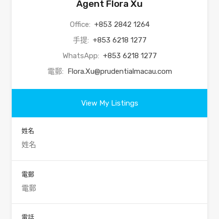
Agent Flora Xu
Office:
+853 2842 1264
手提:
+853 6218 1277
WhatsApp:
+853 6218 1277
電郵:
Flora.Xu@prudentialmacau.com
View My Listings
姓名
電郵
電話