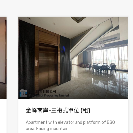
金峰南岸-三複式單位 (租)
Apartment with elevator and platform of BBQ
area. Facing mountain…