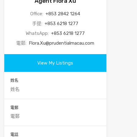
Agent Flora Xu
Office:
+853 2842 1264
手提:
+853 6218 1277
WhatsApp:
+853 6218 1277
電郵:
Flora.Xu@prudentialmacau.com
View My Listings
姓名
電郵
電話