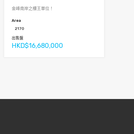
金峰南岸之樓王單位！
Area
2170
出售盤
HKD$16,680,000