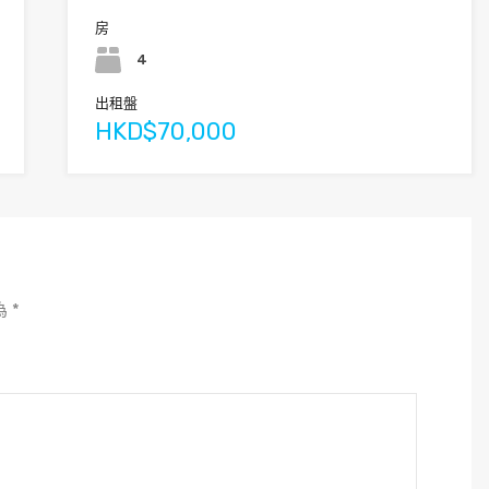
房
4
出租盤
HKD$70,000
為
*