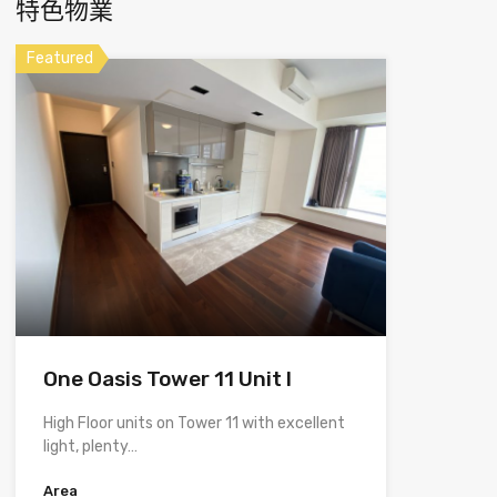
特色物業
Featured
One Oasis Tower 11 Unit I
High Floor units on Tower 11 with excellent
light, plenty…
Area