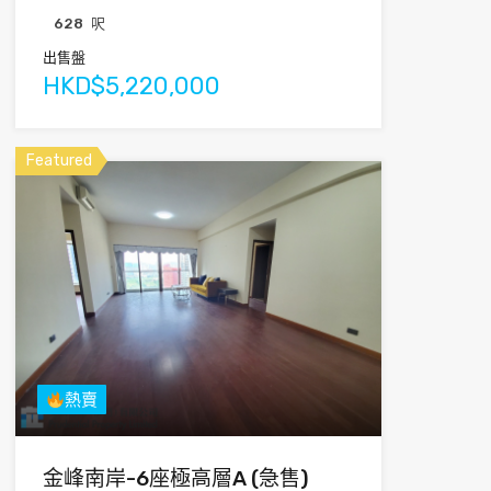
628
呎
出售盤
HKD$5,220,000
Featured
熱賣
金峰南岸-6座極高層A (急售)