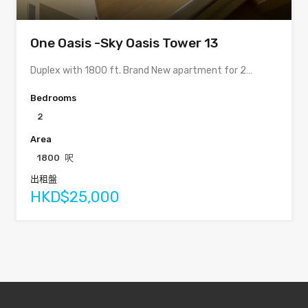
One Oasis -Sky Oasis Tower 13
Duplex with 1800 ft. Brand New apartment for 2…
Bedrooms
2
Area
1800
呎
出租盤
HKD$25,000