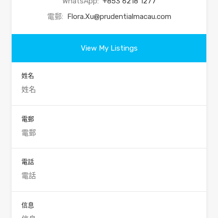
WhatsApp:
+853 6218 1277
電郵:
Flora.Xu@prudentialmacau.com
View My Listings
姓名
電郵
電話
信息