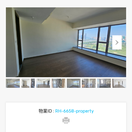
物業ID :
RH-6658-property