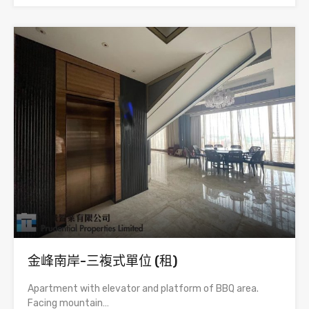
金峰南岸-三複式單位 (租)
Apartment with elevator and platform of BBQ area.
Facing mountain…