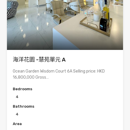
海洋花園 -慧苑單元 A
Ocean Garden Wisdom Court 6A Selling price: HKD
16,800,000 Gross…
Bedrooms
4
Bathrooms
4
Area