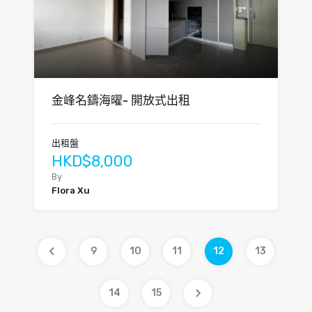
金峰名鑄海曜- 開放式出租
出租盤
HKD$8,000
By
Flora Xu
9
10
11
12
13
14
15