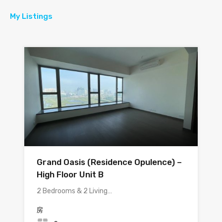
My Listings
Grand Oasis (Residence Opulence) –
High Floor Unit B
2 Bedrooms & 2 Living…
房