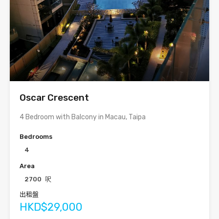
Oscar Crescent
4 Bedroom with Balcony in Macau, Taipa
Bedrooms
4
Area
2700
呎
出租盤
HKD$29,000