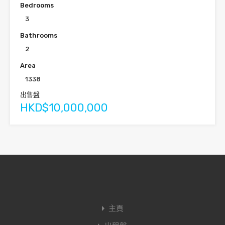
Bedrooms
3
Bathrooms
2
Area
1338
出售盤
HKD$10,000,000
主頁