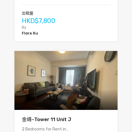
出租盤
HKD$7,800
By
Flora Xu
金峰-Tower 11 Unit J
2 Bedrooms for Rent in…