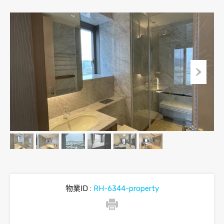
物業ID :
RH-6344-property