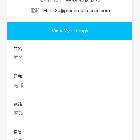
WhatsApp:
+853 6218 1277
電郵:
Flora.Xu@prudentialmacau.com
View My Listings
姓名
電郵
電話
信息