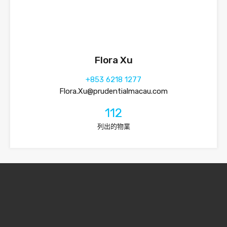
Flora Xu
+853 6218 1277
Flora.Xu@prudentialmacau.com
112
列出的物業