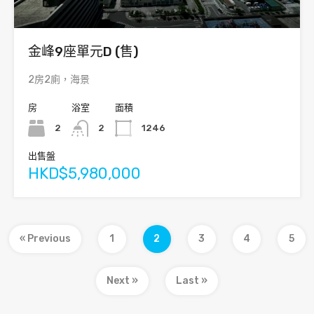
金峰9座單元D (售)
2房2廁，海景
房
浴室
面積
2
2
1246
出售盤
HKD$5,980,000
« Previous
1
2
3
4
5
Next »
Last »