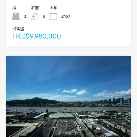
房
浴室
面積
3
3
2157
出售盤
HKD$9,980,000