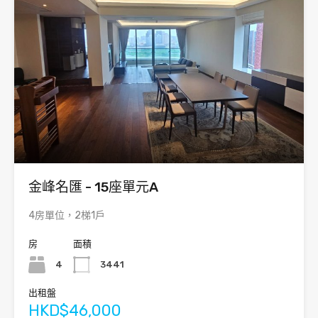
金峰名匯 - 15座單元A
4房單位，2梯1戶
房
面積
4
3441
出租盤
HKD$46,000