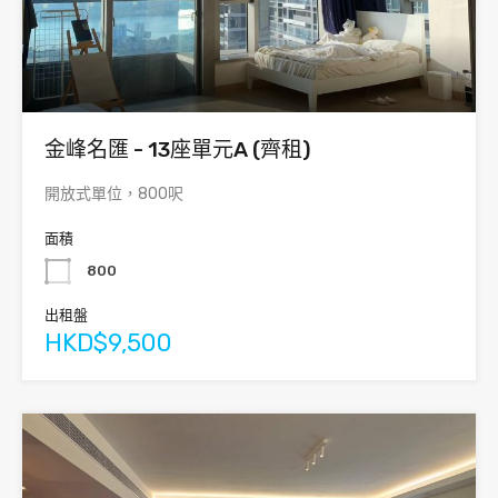
金峰名匯 - 13座單元A (齊租)
開放式單位，800呎
面積
800
出租盤
HKD$9,500