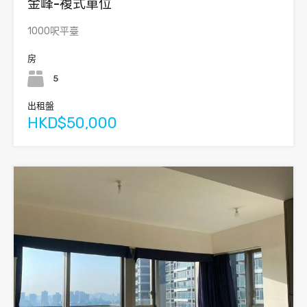
金峰-複式單位
1000呎平臺
房
5
出租盤
HKD$50,000