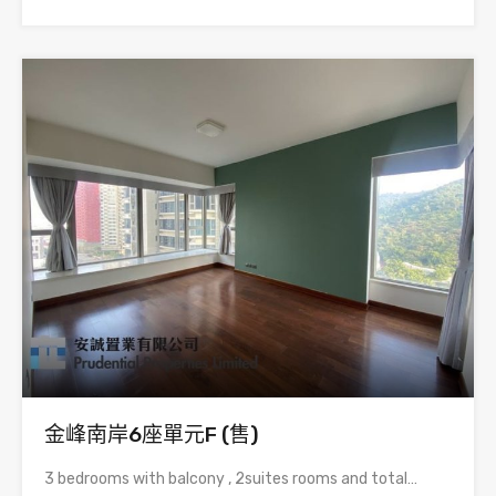
金峰南岸6座單元F (售)
3 bedrooms with balcony , 2suites rooms and total…