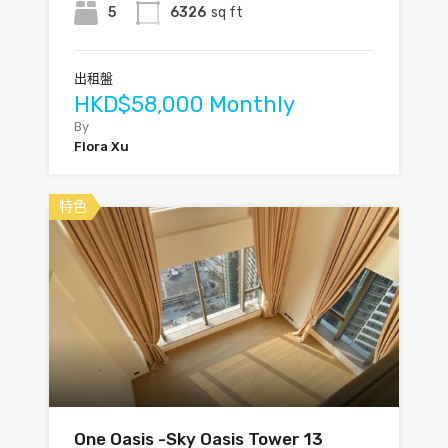
5
6326
sq ft
出租盤
HKD$58,000 Monthly
By
Flora Xu
特色
One Oasis -Sky Oasis Tower 13