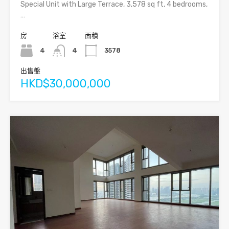
Special Unit with Large Terrace, 3,578 sq ft, 4 bedrooms,
…
房
浴室
面積
4
4
3578
出售盤
HKD$30,000,000