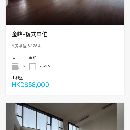
金峰-複式單位
5房單位,6326呎
房
面積
5
6326
出租盤
HKD$58,000