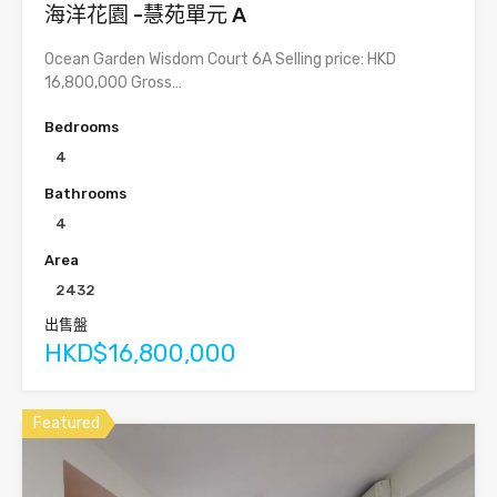
海洋花園 -慧苑單元 A
Ocean Garden Wisdom Court 6A Selling price: HKD
16,800,000 Gross…
Bedrooms
4
Bathrooms
4
Area
2432
出售盤
HKD$16,800,000
Featured