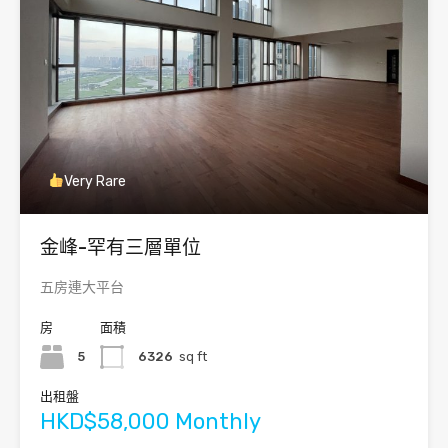
Very Rare
金峰-罕有三層單位
五房連大平台
房
面積
5
6326
sq ft
出租盤
HKD$58,000 Monthly