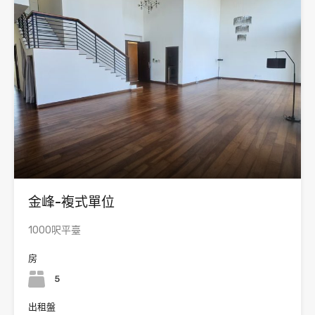
金峰-複式單位
1000呎平臺
房
5
出租盤