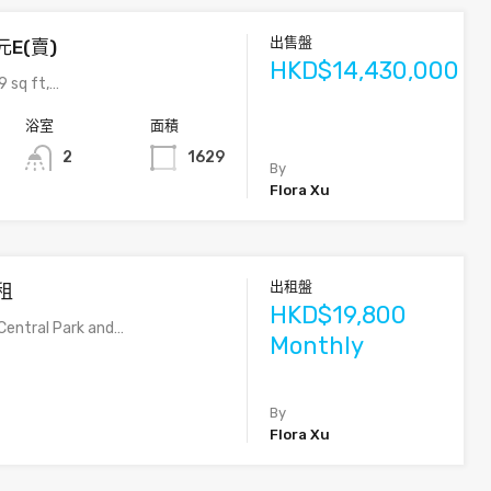
出售盤
E(賣)
HKD$14,430,000
9 sq ft,…
浴室
面積
2
1629
By
Flora Xu
出租盤
租
HKD$19,800
Central Park and…
Monthly
By
Flora Xu