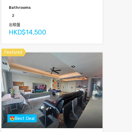
Bathrooms
2
出租盤
HKD$14,500
Featured
Best Deal