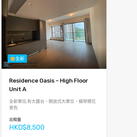
全新
Residence Oasis – High Floor
Unit A
全新單位,有大露台，開放式大單位，橫琴煙花
景色
出租盤
HKD$8,500