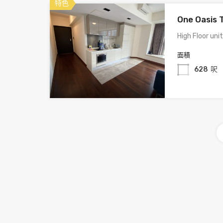
特色
One Oasis T
High Floor uni
面積
628
呎