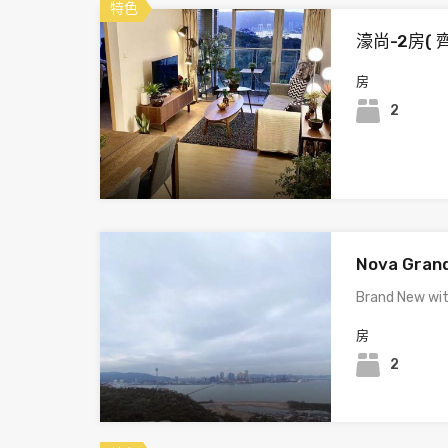
特色
濠尚-2房( 
房
2
Nova Gran
Brand New wit
房
2