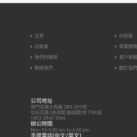
主頁
出租盤
出售盤
專業服
我們的團隊
客戶推
聯絡我們
關於我
公司地址
澳門長壽大馬路 283-297號
信託花園 (金成閣,銀成閣)地下BX座
+853 2842 1264
辦公時間
Mon-Fri 9:30 am to 6:30 pm
手提電話(中文/英文)