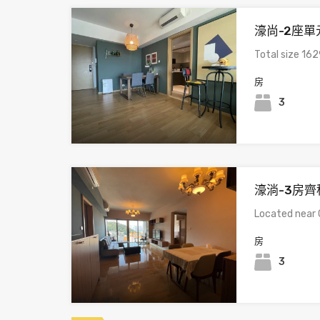
濠尚-2座單元
Total size 162
房
3
濠淌-3房齊
Located near 
房
3