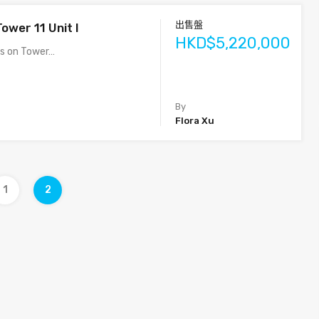
出售盤
ower 11 Unit I
HKD$5,220,000
ts on Tower…
By
Flora Xu
1
2