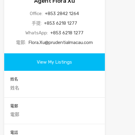
Agent Flora Xu
Office:
+853 2842 1264
手提:
+853 6218 1277
WhatsApp:
+853 6218 1277
電郵:
Flora.Xu@prudentialmacau.com
View My Listings
姓名
電郵
電話