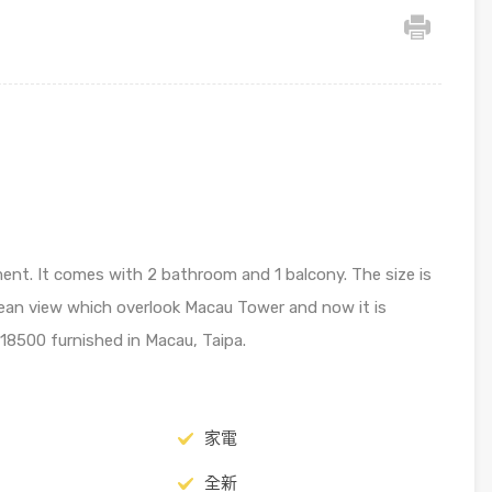
nt. It comes with 2 bathroom and 1 balcony. The size is
ean view which overlook Macau Tower and now it is
8500 furnished in Macau, Taipa.
家電
全新