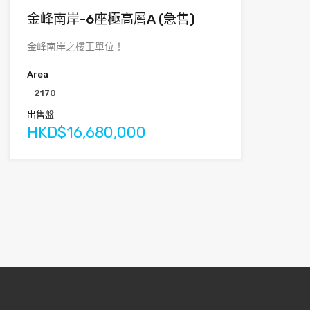
金峰南岸-6座極高層A (急售)
金峰南岸之樓王單位！
Area
2170
出售盤
HKD$16,680,000