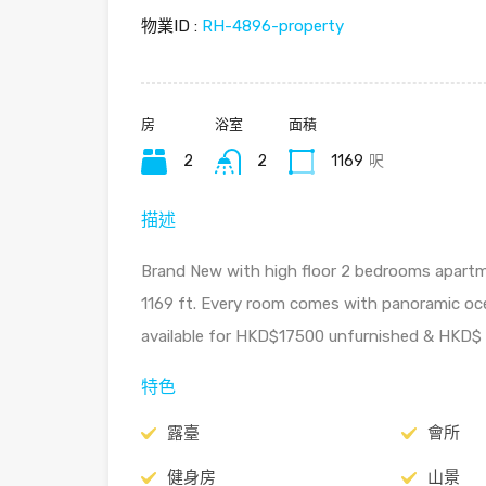
物業ID :
RH-4896-property
房
浴室
面積
2
2
1169
呎
描述
Brand New with high floor 2 bedrooms apartme
1169 ft. Every room comes with panoramic oc
available for HKD$17500 unfurnished & HKD$ 1
特色
露臺
會所
健身房
山景