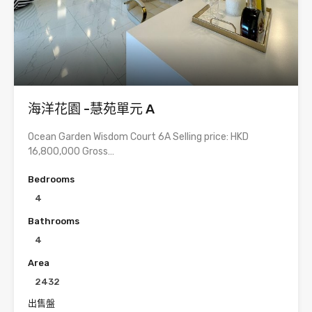
海洋花園 -慧苑單元 A
Ocean Garden Wisdom Court 6A Selling price: HKD
16,800,000 Gross…
Bedrooms
4
Bathrooms
4
Area
2432
出售盤