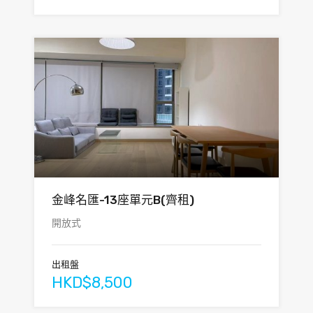
金峰名匯-13座單元B(齊租)
開放式
出租盤
HKD$8,500