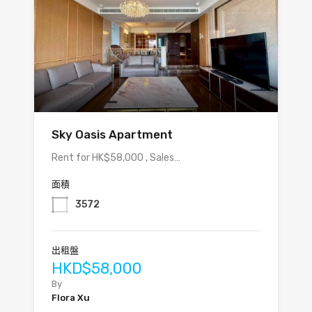
Sky Oasis Apartment
Rent for HK$58,000 , Sales…
面積
3572
出租盤
HKD$58,000
By
Flora Xu