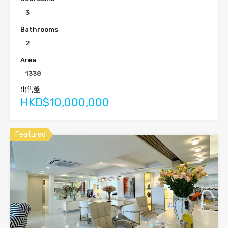
3
Bathrooms
2
Area
1338
出售盤
HKD$10,000,000
Featured