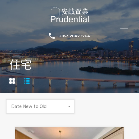
+853 2842 1264
住宅
Date New to Old