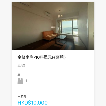
金峰南岸-10座單元F(齊租)
正1房
房
1
出租盤
HKD$10,000