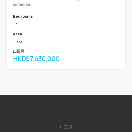
schedule…
Bedrooms
1
Area
731
出售盤
HKD$7,630,000
主頁