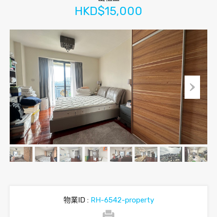
HKD$15,000
物業ID :
RH-6542-property