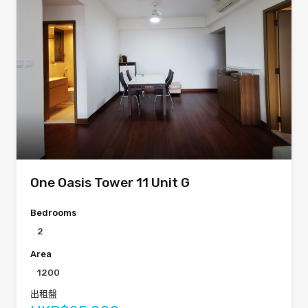
One Oasis Tower 11 Unit G
Bedrooms
2
Area
1200
出租盤