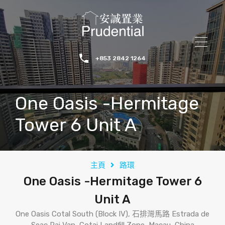
+853 2842 1264
One Oasis -Hermitage
Tower 6 Unit A
主頁
路環
One Oasis -Hermitage Tower 6
Unit A
One Oasis Cotal South (Block IV), 石排灣馬路 Estrada de