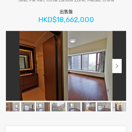
Seac Pai Van, Cotai Landfill Zone, Macau, China
出售盤
HKD$18,662,000