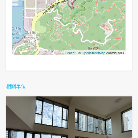
Leaflet
| ©
OpenStreetMap
contributors
相關單位