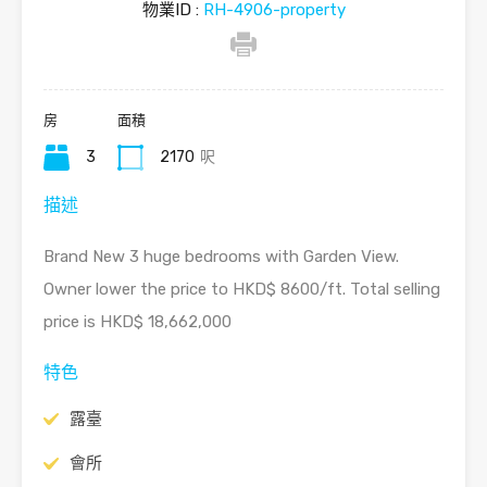
物業ID :
RH-4906-property
房
面積
3
2170
呎
描述
Brand New 3 huge bedrooms with Garden View.
Owner lower the price to HKD$ 8600/ft. Total selling
price is HKD$ 18,662,000
特色
露臺
會所