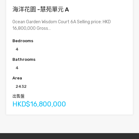
海洋花園 -慧苑單元 A
Ocean Garden Wisdom Court 6A Selling price: HKD
16,800,000 Gross…
Bedrooms
4
Bathrooms
4
Area
2432
出售盤
HKD$16,800,000