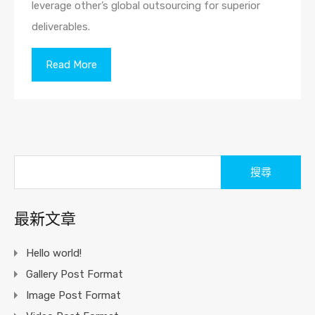
leverage other’s global outsourcing for superior
deliverables.
Read More
搜
尋
關
於：
最新文章
Hello world!
Gallery Post Format
Image Post Format