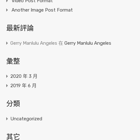
Video Post Format
Another Image Post Format
最新評論
Gerry Manlulu Angeles
在
Gerry Manlulu Angeles
彙整
2020 年 3 月
2019 年 6 月
分類
Uncategorized
其它