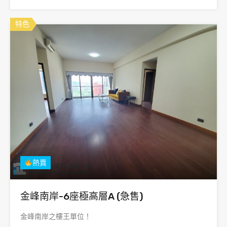
特色
熱賣
金峰南岸-6座極高層A (急售)
金峰南岸之樓王單位！