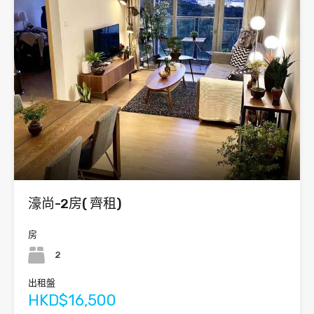
濠尚-2房( 齊租)
房
2
出租盤
HKD$16,500