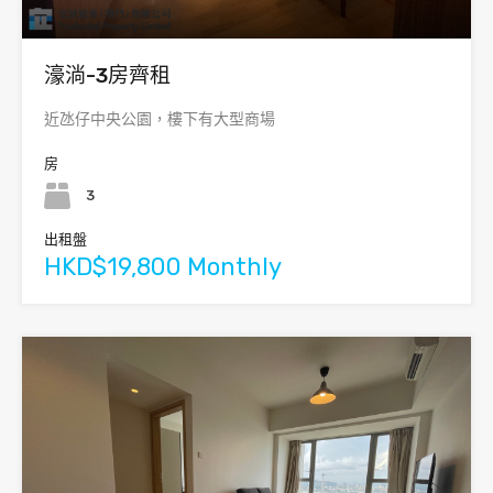
濠淌-3房齊租
近氹仔中央公園，樓下有大型商場
房
3
出租盤
HKD$19,800 Monthly