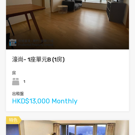
濠尚- 1座單元B (1房)
房
1
出租盤
HKD$13,000 Monthly
特色