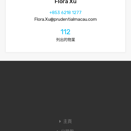
Flora Xu
+853 6218 1277
Flora.Xu@prudentialmacau.com
112
列出的物業
主頁