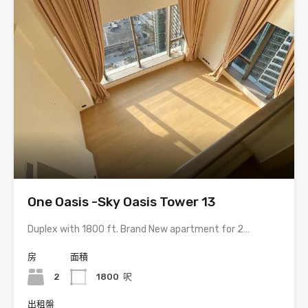
One Oasis -Sky Oasis Tower 13
Duplex with 1800 ft. Brand New apartment for 2…
房
面積
2
1800
呎
出租盤