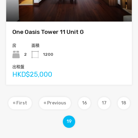
One Oasis Tower 11 Unit G
房
面積
2
1200
出租盤
HKD$25,000
« First
« Previous
16
17
18
19