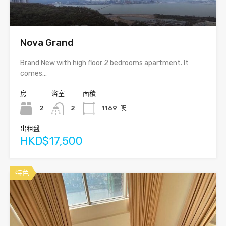
Nova Grand
Brand New with high floor 2 bedrooms apartment. It
comes…
房
浴室
面積
2
2
1169
呎
出租盤
HKD$17,500
特色