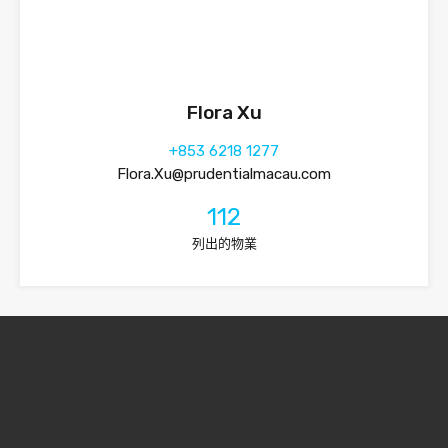
Flora Xu
+853 6218 1277
Flora.Xu@prudentialmacau.com
112
列出的物業