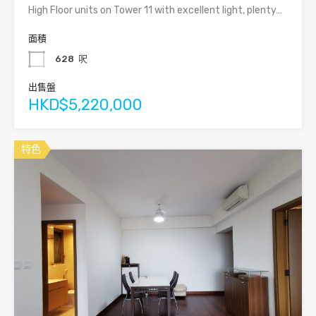
High Floor units on Tower 11 with excellent light, plenty…
面積
628
呎
出售盤
HKD$5,220,000
特色