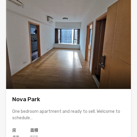
Nova Park
One bedroom apartment and ready to sell. Welcome to
schedule…
房
面積