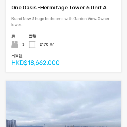
One Oasis -Hermitage Tower 6 Unit A
Brand New 3 huge bedrooms with Garden View. Owner
lower…
房
面積
3
2170
呎
出售盤
HKD$18,662,000