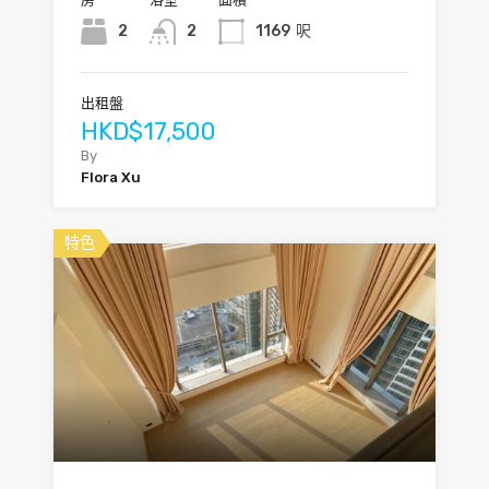
2
2
1169
呎
出租盤
HKD$17,500
By
Flora Xu
特色