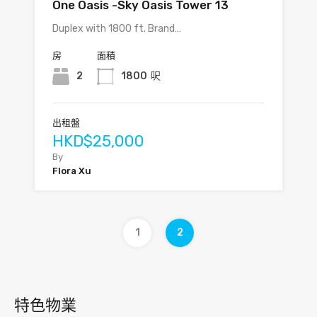
One Oasis -Sky Oasis Tower 13
Duplex with 1800 ft. Brand…
房
面積
2
1800
呎
出租盤
HKD$25,000
By
Flora Xu
1
2
特色物業