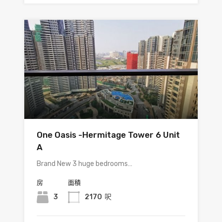
One Oasis -Hermitage Tower 6 Unit
A
Brand New 3 huge bedrooms…
房
面積
3
2170
呎