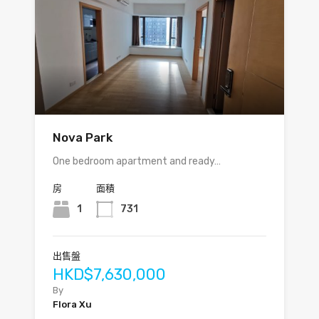
Nova Park
One bedroom apartment and ready…
房
面積
1
731
出售盤
HKD$7,630,000
By
Flora Xu