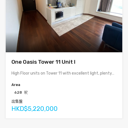
One Oasis Tower 11 Unit I
High Floor units on Tower 11 with excellent light, plenty…
Area
628
呎
出售盤
HKD$5,220,000