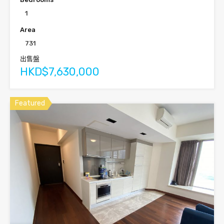
1
Area
731
出售盤
HKD$7,630,000
Featured