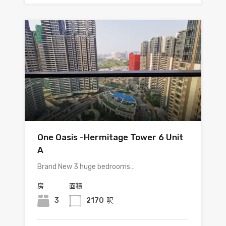
One Oasis -Hermitage Tower 6 Unit
A
Brand New 3 huge bedrooms…
房
面積
3
2170
呎