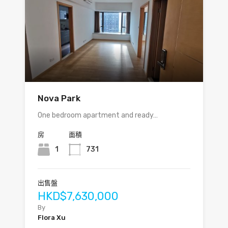
Nova Park
One bedroom apartment and ready…
房
面積
1
731
出售盤
HKD$7,630,000
By
Flora Xu