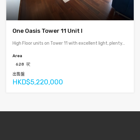
One Oasis Tower 11 Unit I
High Floor units on Tower 11 with excellent light, plenty…
Area
628
呎
出售盤
HKD$5,220,000