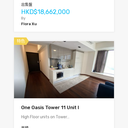
出售盤
HKD$18,662,000
By
Flora Xu
特色
One Oasis Tower 11 Unit I
High Floor units on Tower…
面積