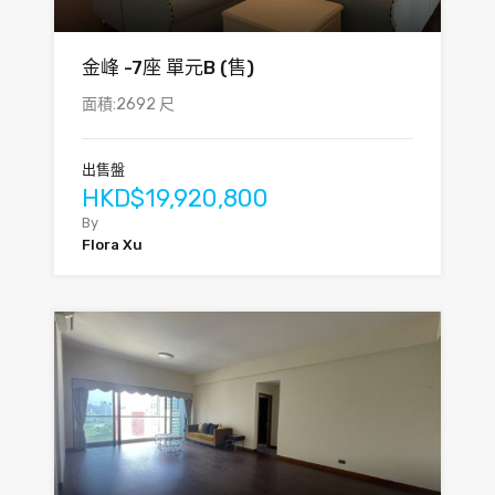
金峰 -7座 單元B (售)
面積:2692 尺
出售盤
HKD$19,920,800
By
Flora Xu