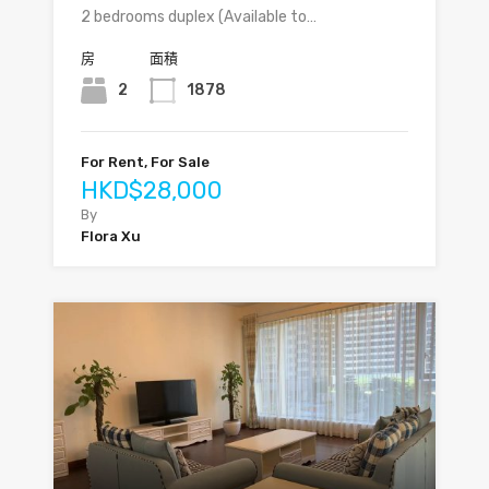
2 bedrooms duplex (Available to…
房
面積
2
1878
For Rent, For Sale
HKD$28,000
By
Flora Xu