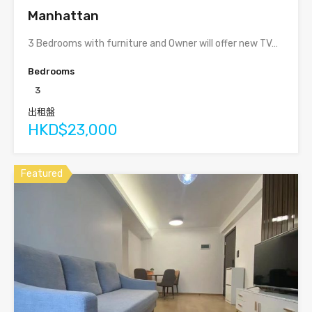
Manhattan
3 Bedrooms with furniture and Owner will offer new TV…
Bedrooms
3
出租盤
HKD$23,000
Featured